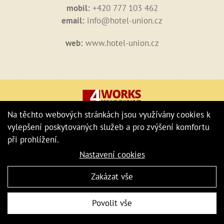
mobil:
+420 777 103 462
email:
info@hotel-union.cz
web:
www.hotel-union.cz
Na těchto webových stránkách jsou využívány cookies k
vylepšení poskytovaných služeb a pro zvýšení komfortu
při prohlížení.
Nastavení cookies
Zakázat vše
Povolit vše